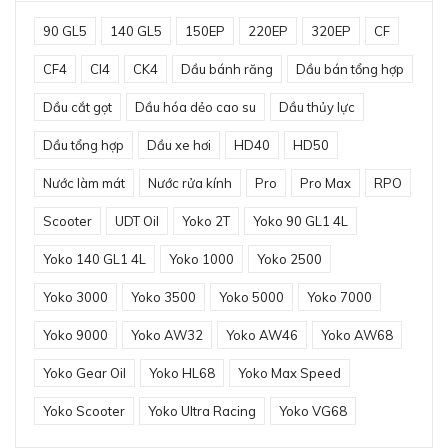
90 GL5
140 GL5
150EP
220EP
320EP
CF
CF4
CI4
CK4
Dầu bánh răng
Dầu bán tổng hợp
Dầu cắt gọt
Dầu hóa dẻo cao su
Dầu thủy lực
Dầu tổng hợp
Dầu xe hơi
HD40
HD50
Nước làm mát
Nước rửa kính
Pro
Pro Max
RPO
Scooter
UDT Oil
Yoko 2T
Yoko 90 GL1 4L
Yoko 140 GL1 4L
Yoko 1000
Yoko 2500
Yoko 3000
Yoko 3500
Yoko 5000
Yoko 7000
Yoko 9000
Yoko AW32
Yoko AW46
Yoko AW68
Yoko Gear Oil
Yoko HL68
Yoko Max Speed
Yoko Scooter
Yoko Ultra Racing
Yoko VG68