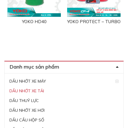
YOKO HD40
YOKO PROTECT – TURBO
Danh mục sản phẩm
DẦU NHỚT XE MÁY
DẦU NHỚT XE TẢI
DẦU THUỶ LỰC
DẦU NHỚT XE HƠI
DẦU CẦU HỘP SỐ