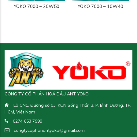
YOKO 7000 – 20W50
YOKO 7000 – 10W40
Yoko Cutting VG 30
Yoko 
Yoko R.P.O P140
Yoko 
CÔNG TY CỔ PHẦN HOÁ DẦU ANT YOKO
Lô CN1, Đường số 03, KCN Sóng Thần 3, P. Bình Dương, TP.
HCM, Việt Nam
Yoko Gear Oil EP 320
Yoko 
0274 653 7999
congtycophanantyoko@gmail.com