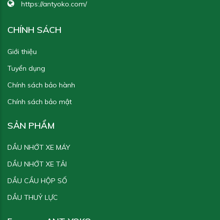
https://antyoko.com/
Yoko Gear Oil EP 220
Yoko 
CHÍNH SÁCH
Giới thiệu
Tuyển dụng
50
Yoko Gear Oil EP 150
Yoko 
Chính sách bảo hành
Chính sách bảo mật
SẢN PHẨM
DẦU NHỚT XE MÁY
DẦU NHỚT XE TẢI
DẦU CẦU HỘP SỐ
DẦU THUỶ LỰC