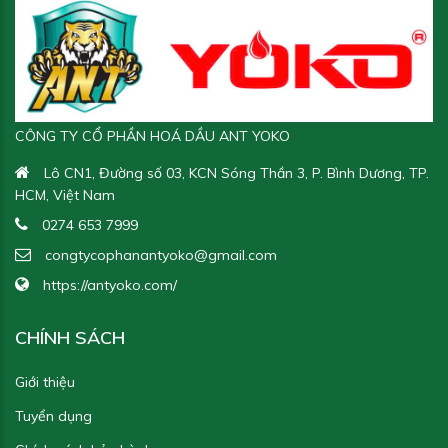
Yoko Gear Oil EP 320
Yoko Pro
CÔNG TY CỔ PHẦN HOÁ DẦU ANT YOKO
Yoko Gear Oil EP 220
Yoko 9000
Lô CN1, Đường số 03, KCN Sóng Thần 3, P. Bình Dương, TP.
HCM, Việt Nam
0274 653 7999
congtycophanantyoko@gmail.com
Yoko Gear Oil EP 150
Yoko 7000 - 20W5
https://antyoko.com/
CHÍNH SÁCH
Giới thiệu
Tuyển dụng