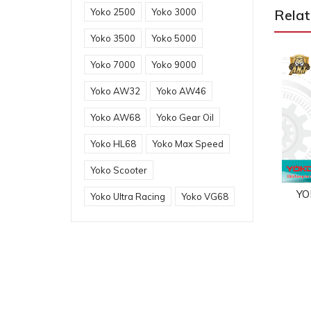
Relat
Yoko 2500
Yoko 3000
Yoko 3500
Yoko 5000
Yoko 7000
Yoko 9000
Yoko AW32
Yoko AW46
Yoko AW68
Yoko Gear Oil
Yoko HL68
Yoko Max Speed
Yoko Scooter
YOKO 9000
YO
Yoko Ultra Racing
Yoko VG68