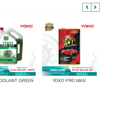
COOLANT GREEN
YOKO PRO MAX
YOKO W
WASHE