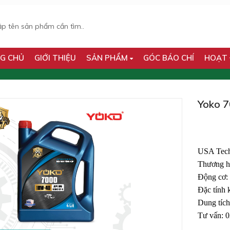
G CHỦ
GIỚI THIỆU
SẢN PHẨM
GÓC BÁO CHÍ
HOẠT
Yoko 
USA Tech
Thương 
Động cơ: 
Đặc tính
Dung tích
Tư vấn: 