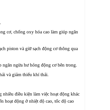
LSAC GF-5
.
ộng cơ, chống oxy hóa cao làm giúp ngăn
sạch piston và giữ sạch động cơ thông qua
úp ngăn ngừa hư hỏng động cơ bên trong.
hải và giảm thiểu khí thải.
g nhiều điều kiện làm việc hoạt động khác
ến hoạt động ở nhiệt độ cao, tốc độ cao