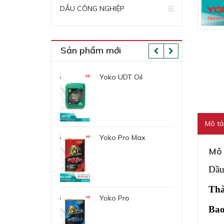
DẦU CÔNG NGHIỆP
Sản phẩm mới
o Cutting VG 30
Yoko UDT Oil
Yok
Mô tả
o R.P.O P140
Yoko Pro Max
Yok
Mô 
Dầu
Thà
 Gear Oil EP 320
Yoko Pro
Yok
Bao