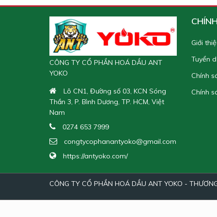
CHÍN
Giới thi
Tuyển 
CÔNG TY CỔ PHẦN HOÁ DẦU ANT
YOKO
Chính s
Lô CN1, Đường số 03, KCN Sóng
Chính s
Thần 3, P. Bình Dương, TP. HCM, Việt
Nam
0274 653 7999
congtycophanantyoko@gmail.com
https://antyoko.com/
CÔNG TY CỔ PHẦN HOÁ DẦU ANT YOKO - THƯƠNG