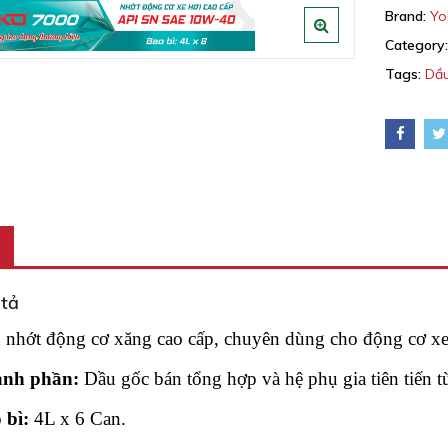
Brand:
Yo
Category
Tags:
Dầu
o Cutting VG 30
Yoko UDT Oil
o R.P.O P140
Yoko Pro Max
tả
 nhớt động cơ xăng cao cấp, chuyên dùng cho động cơ xe 
nh phần:
Dầu gốc bán tổng hợp và hệ phụ gia tiên tiến t
o Gear Oil EP 320
Yoko Pro
 bì:
4L x 6 Can.