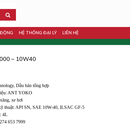
 ĐỘNG
HỆ THỐNG ĐẠI LÝ
LIÊN HỆ
7000 – 10W40
nology, Dầu bán tổng hợp
hiệu: ANT YOKO
xăng, xe hơi
 kỹ thuật: API SN, SAE 10W-40, ILSAC GF-5
: 4L
0274 653 7999