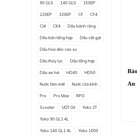
90 GL5
140 GL5
150EP
220EP
320EP
CF
CF4
CI4
CK4
Dầu bánh răng
Dầu bán tổng hợp
Dầu cắt gọt
Dầu hóa dẻo cao su
Dầu thủy lực
Dầu tổng hợp
Bảo
Dầu xe hơi
HD40
HD50
An 
Nước làm mát
Nước rửa kính
Pro
Pro Max
RPO
Scooter
UDT Oil
Yoko 2T
Yoko 90 GL1 4L
Yoko 140 GL1 4L
Yoko 1000