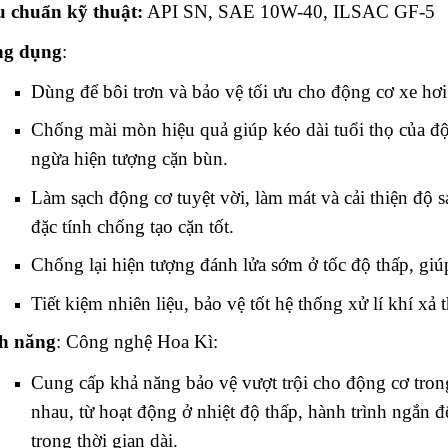
u chuẩn kỹ thuật:
API SN, SAE 10W-40, I
g dụng
:
o Gear Oil EP 220
Yoko 9000
Dùng để bôi trơn và bảo vệ tối ưu cho động cơ xe hơi
Chống mài mòn hiệu quả giúp kéo dài tuổi thọ của đ
ngừa hiện tượng cặn bùn.
o Gear Oil EP 150
Yoko 7000 - 20W50
Làm sạch động cơ tuyệt vời, làm mát và cải thiện độ 
đặc tính chống tạo cặn tốt.
Chống lại hiện tượng đánh lửa sớm ở tốc độ thấp, gi
Tiết kiệm nhiên liệu, bảo vệ tốt hệ thống xử lí khí xả t
h năng
: Công nghệ Hoa Kì:
Cung cấp khả năng bảo vệ vượt trội cho động cơ tron
nhau, từ hoạt động ở nhiệt độ thấp, hành trình ngắn đ
trong thời gian dài.