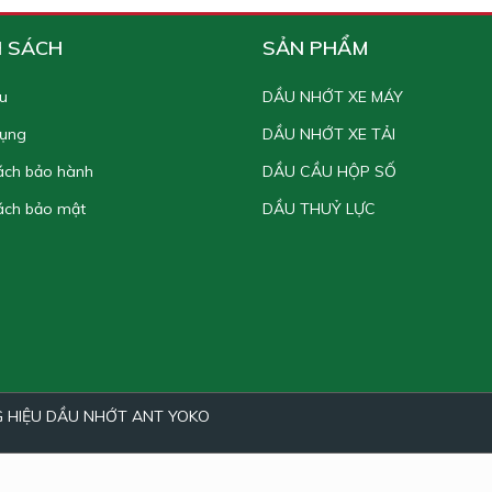
H SÁCH
SẢN PHẨM
ệu
DẦU NHỚT XE MÁY
dụng
DẦU NHỚT XE TẢI
ách bảo hành
DẦU CẦU HỘP SỐ
ách bảo mật
DẦU THUỶ LỰC
 HIỆU DẦU NHỚT ANT YOKO