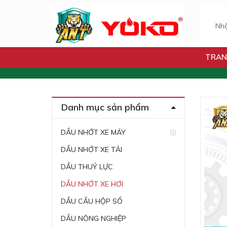
TRAN
Danh mục sản phẩm
DẦU NHỚT XE MÁY
DẦU NHỚT XE TẢI
DẦU THUỶ LỰC
DẦU NHỚT XE HƠI
DẦU CẦU HỘP SỐ
DẦU NÔNG NGHIỆP