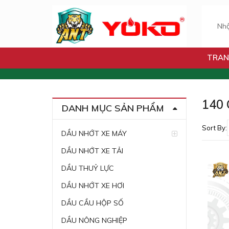
TRAN
140 
DANH MỤC SẢN PHẨM
Sort By:
DẦU NHỚT XE MÁY
DẦU NHỚT XE TẢI
DẦU THUỶ LỰC
DẦU NHỚT XE HƠI
DẦU CẦU HỘP SỐ
DẦU NÔNG NGHIỆP