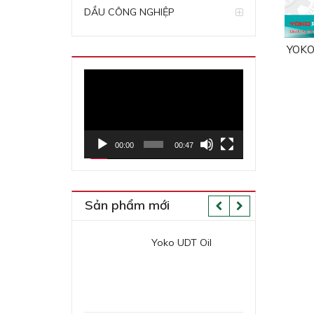
DẦU CÔNG NGHIỆP
YOKO
Trình
chơi
Video
00:00
00:47
Sản phẩm mới
o Cutting VG 30
Yoko UDT Oil
Yok