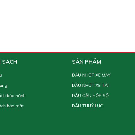
H SÁCH
SẢN PHẨM
ệu
DẦU NHỚT XE MÁY
dụng
DẦU NHỚT XE TẢI
ách bảo hành
DẦU CẦU HỘP SỐ
ách bảo mật
DẦU THUỶ LỰC