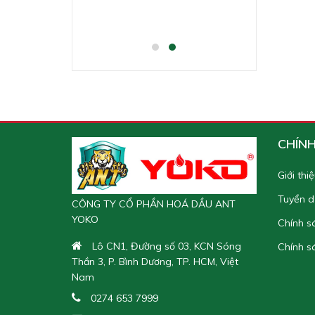
CHÍN
Giới thi
Tuyển 
CÔNG TY CỔ PHẦN HOÁ DẦU ANT
YOKO
Chính s
Lô CN1, Đường số 03, KCN Sóng
Chính s
Thần 3, P. Bình Dương, TP. HCM, Việt
Nam
0274 653 7999