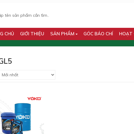
G CHỦ
GIỚI THIỆU
SẢN PHẨM
GÓC BÁO CHÍ
HOẠT
GL5