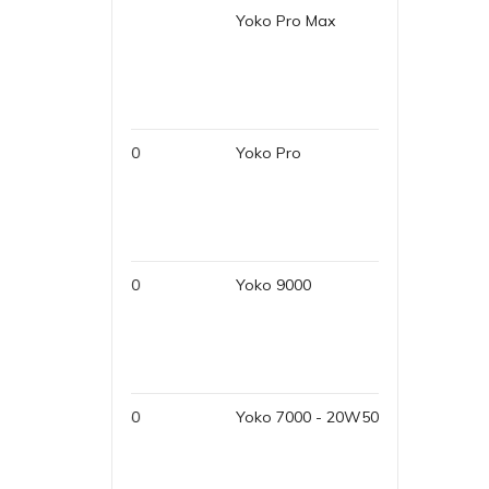
o R.P.O P140
Yoko Pro Max
Yok
 Gear Oil EP 320
Yoko Pro
Yok
 Gear Oil EP 220
Yoko 9000
Yok
 Gear Oil EP 150
Yoko 7000 - 20W50
Yok