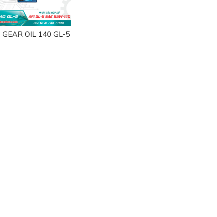
 GEAR OIL 140 GL-5
o Cutting VG 30
Yoko UDT Oil