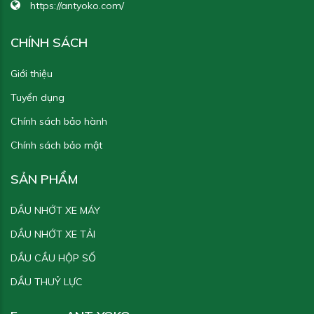
https://antyoko.com/
Yoko Gear Oil EP 220
Yoko 9000
CHÍNH SÁCH
Giới thiệu
Tuyển dụng
Yoko Gear Oil EP 150
Yoko 7000 - 20W50
Chính sách bảo hành
Chính sách bảo mật
SẢN PHẨM
DẦU NHỚT XE MÁY
DẦU NHỚT XE TẢI
DẦU CẦU HỘP SỐ
DẦU THUỶ LỰC