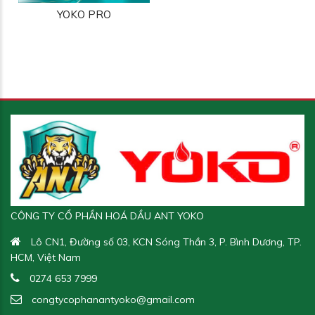
YOKO PRO
Yoko Cutting VG 30
Yoko UDT Oil
Yoko R.P.O P140
Yoko Pro Max
CÔNG TY CỔ PHẦN HOÁ DẦU ANT YOKO
Lô CN1, Đường số 03, KCN Sóng Thần 3, P. Bình Dương, TP.
HCM, Việt Nam
Yoko Gear Oil EP 320
Yoko Pro
0274 653 7999
congtycophanantyoko@gmail.com