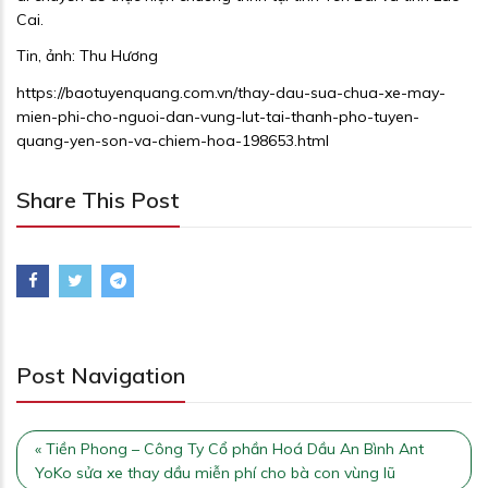
Cai.
Tin, ảnh: Thu Hương
https://baotuyenquang.com.vn/thay-dau-sua-chua-xe-may-
mien-phi-cho-nguoi-dan-vung-lut-tai-thanh-pho-tuyen-
quang-yen-son-va-chiem-hoa-198653.html
Share This Post
Post Navigation
« Tiền Phong – Công Ty Cổ phần Hoá Dầu An Bình Ant
YoKo sửa xe thay dầu miễn phí cho bà con vùng lũ