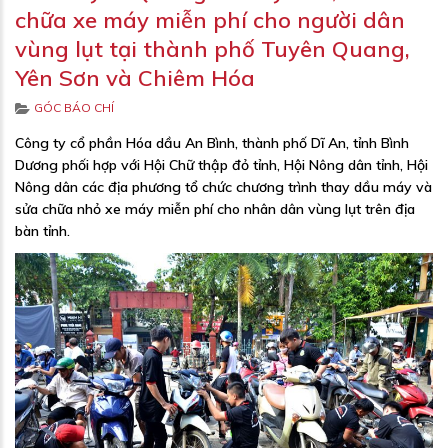
chữa xe máy miễn phí cho người dân
vùng lụt tại thành phố Tuyên Quang,
Yên Sơn và Chiêm Hóa
Categories
GÓC BÁO CHÍ
Công ty cổ phần Hóa dầu An Bình, thành phố Dĩ An, tỉnh Bình
Dương phối hợp với Hội Chữ thập đỏ tỉnh, Hội Nông dân tỉnh, Hội
Nông dân các địa phương tổ chức chương trình thay dầu máy và
sửa chữa nhỏ xe máy miễn phí cho nhân dân vùng lụt trên địa
bàn tỉnh.