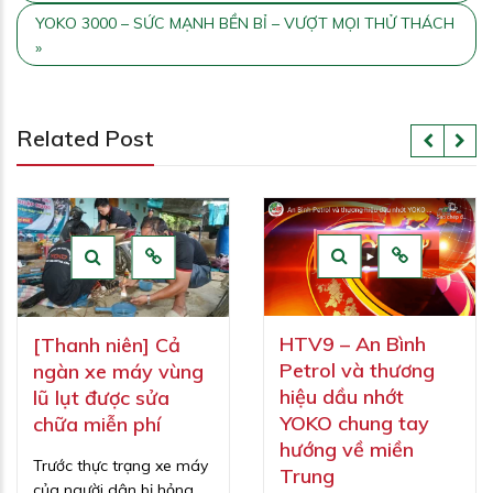
YOKO 3000 – SỨC MẠNH BỀN BỈ – VƯỢT MỌI THỬ THÁCH
»
Related Post
HTV9 – An Bình
[Thanh niên] Cả
Petrol và thương
ngàn xe máy vùng
hiệu dầu nhớt
lũ lụt được sửa
YOKO chung tay
chữa miễn phí
hướng về miền
Trước thực trạng xe máy
Trung
của người dân bị hỏng