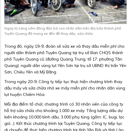
Ngay từ sáng sớm đông đảo bà con nhân dân trên địa bàn thành phố
Tuyên Quang đã mang xe đến để thay dầu, sửa chữa.
Trong đó, ngày 19-9, đoàn sẽ sửa xe và thay dầu miễn phí cho
người dân thành phố Tuyên Quang tại trụ sở Ban CHQS thành
phố Tuyên Quang cũ (đường Quang Trung, tổ 17, phường Tân
Quang); người dân vùng lụt Yên Sơn tại trụ sở UBND thị trấn Yên
Sơn, Chiêu Yên và Mỹ Bằng.
Trong ngày 20-9, Công ty tiếp tục thực hiện chương trình thay
dầu máy và sửa chữa nhỏ xe máy miễn phí cho nhân dân vùng
lụt huyện Chiêm Hóa.
Mỗi địa điểm tổ chức chương trình có 30 nhân viên của công ty
hỗ trợ sửa chữa cho khoảng 1.000 xe máy. Tổng lượng dầu dự
kiến khoảng 10.000 bình dầu, 3.000 phụ tùng (gồm: IC, bugi, lọc
gió…). Kết thúc chương trình tại Tuyên Quang, Công ty tiếp tục
di chuyển để thực hiện chương trình tại tỉnh Yên Bái và tỉnh Lào