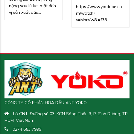
nặng sau lũ lụt, một đơn
https://www.youtube.co
vị sản xuất dầu…
m/watch?
v=MnrVw8IAf38
CÔNG TY CỔ PHẦN HOÁ DẦU ANT YOKO
Lô CN1, Đường số 03, KCN Sóng Thần 3, P. Bình Dương, TP.
HCM, Việt Nam
0274 653 7999